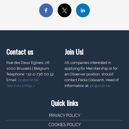
Contact us
Join Us!
Rue des Deux Eglises, 26
All companies interested in
1000 Brussels | Belgium
applying for Membership or for
Telephone: +32-2-736 00 52
an Observer position, should
Email:
pc@acte.be
contact Paola Colasanti, Head of
See it on a Map >
information at:
pc@acte.be
Quick links
PRIVACY POLICY
COOKIES POLICY